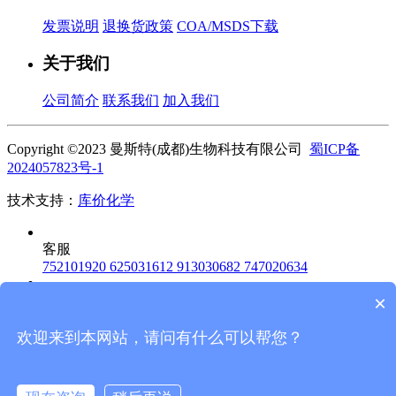
发票说明
退换货政策
COA/MSDS下载
关于我们
公司简介
联系我们
加入我们
Copyright ©2023 曼斯特(成都)生物科技有限公司
蜀ICP备
2024057823号-1
技术支持：
库价化学
客服
752101920
625031612
913030682
747020634
×
电话
18010516991
客服服务热线
欢迎来到本网站，请问有什么可以帮您？
微信
扫码关注
回到顶部