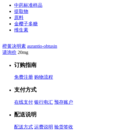
中药标准样品
提取物
原料
金樱子多糖
维生素
橙黄决明素
aurantio-obtusin
请询价
20mg
订购指南
免费注册
购物流程
支付方式
在线支付
银行电汇
预存账户
配送说明
配送方式
运费说明
验货签收