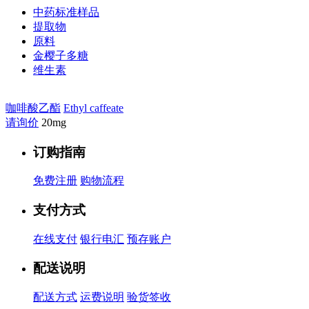
中药标准样品
提取物
原料
金樱子多糖
维生素
咖啡酸乙酯
Ethyl caffeate
请询价
20mg
订购指南
免费注册
购物流程
支付方式
在线支付
银行电汇
预存账户
配送说明
配送方式
运费说明
验货签收