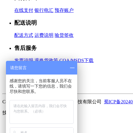
在线支付
银行电汇
预存账户
配送说明
配送方式
运费说明
验货签收
售后服务
发票说明
退换货政策
COA/MSDS下载
请您留言
关于我们
感谢您的关注，当前客服人员不在
公司简介
联系我们
加入我们
线，请填写一下您的信息，我们会
尽快和您联系。
Copyright ©2023 曼斯特(成都)生物科技有限公司
蜀ICP备20240
技术支持：
库价化学
客服