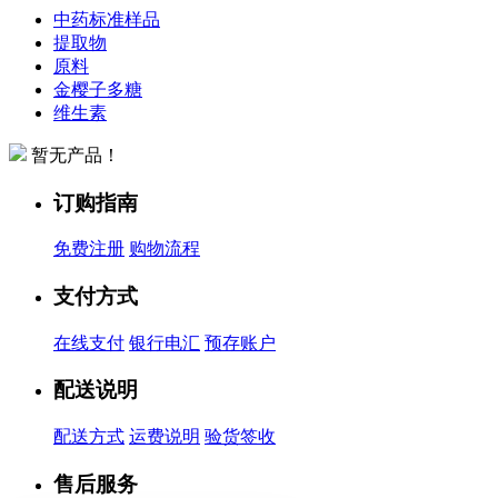
中药标准样品
提取物
原料
金樱子多糖
维生素
暂无产品！
订购指南
免费注册
购物流程
支付方式
在线支付
银行电汇
预存账户
配送说明
配送方式
运费说明
验货签收
售后服务