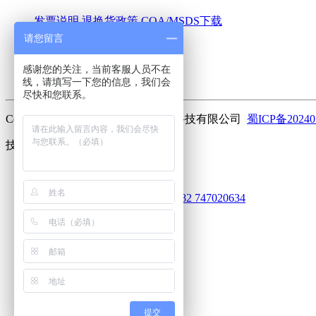
发票说明
退换货政策
COA/MSDS下载
请您留言
关于我们
感谢您的关注，当前客服人员不在
公司简介
联系我们
加入我们
线，请填写一下您的信息，我们会
尽快和您联系。
Copyright ©2023 曼斯特(成都)生物科技有限公司
蜀ICP备20240
技术支持：
库价化学
客服
752101920
625031612
913030682
747020634
电话
18010516991
客服服务热线
微信
扫码关注
回到顶部
提交