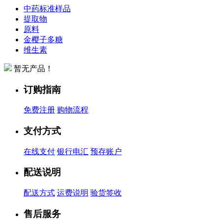
中药标准样品
提取物
原料
金樱子多糖
维生素
暂无产品！
订购指南
免费注册
购物流程
支付方式
在线支付
银行电汇
预存账户
配送说明
配送方式
运费说明
验货签收
售后服务