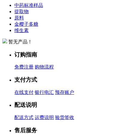
中药标准样品
提取物
原料
金樱子多糖
维生素
暂无产品！
订购指南
免费注册
购物流程
支付方式
在线支付
银行电汇
预存账户
配送说明
配送方式
运费说明
验货签收
售后服务