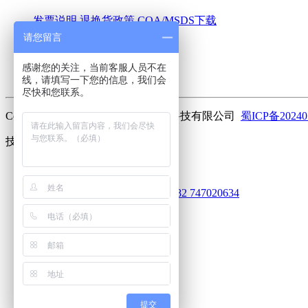
发票说明
退换货政策
COA/MSDS下载
请您留言
关于我们
感谢您的关注，当前客服人员不在
公司简介
联系我们
加入我们
线，请填写一下您的信息，我们会
尽快和您联系。
Copyright ©2023 曼斯特(成都)生物科技有限公司
蜀ICP备20240
技术支持：
库价化学
客服
752101920
625031612
913030682
747020634
电话
18010516991
客服服务热线
微信
扫码关注
回到顶部
提交