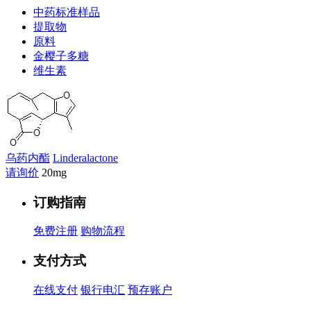
中药标准样品
提取物
原料
金樱子多糖
维生素
乌药内酯
Linderalactone
请询价
20mg
订购指南
免费注册
购物流程
支付方式
在线支付
银行电汇
预存账户