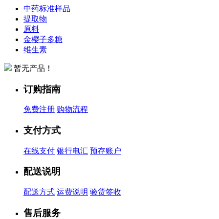
中药标准样品
提取物
原料
金樱子多糖
维生素
暂无产品！
订购指南
免费注册
购物流程
支付方式
在线支付
银行电汇
预存账户
配送说明
配送方式
运费说明
验货签收
售后服务