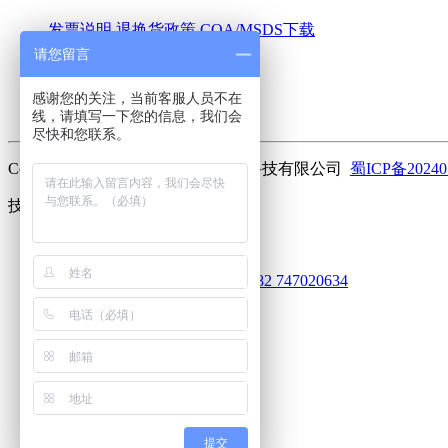
发票说明
退换货政策
COA/MSDS下载
请您留言
关于我们
感谢您的关注，当前客服人员不在
公司简介
联系我们
加入我们
线，请填写一下您的信息，我们会
尽快和您联系。
Copyright ©2023 曼斯特(成都)生物科技有限公司
蜀ICP备20240
技术支持：
库价化学
客服
752101920
625031612
913030682
747020634
电话
18010516991
客服服务热线
微信
扫码关注
回到顶部
提交