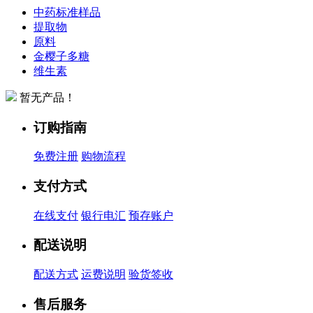
中药标准样品
提取物
原料
金樱子多糖
维生素
暂无产品！
订购指南
免费注册
购物流程
支付方式
在线支付
银行电汇
预存账户
配送说明
配送方式
运费说明
验货签收
售后服务