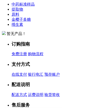
中药标准样品
提取物
原料
金樱子多糖
维生素
暂无产品！
订购指南
免费注册
购物流程
支付方式
在线支付
银行电汇
预存账户
配送说明
配送方式
运费说明
验货签收
售后服务