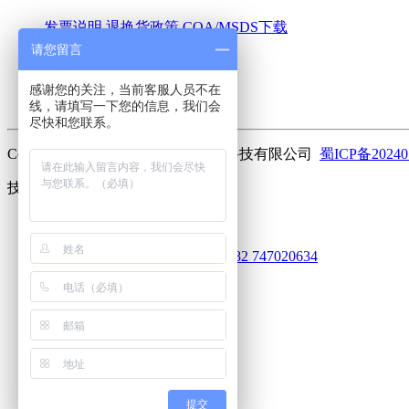
发票说明
退换货政策
COA/MSDS下载
请您留言
关于我们
感谢您的关注，当前客服人员不在
公司简介
联系我们
加入我们
线，请填写一下您的信息，我们会
尽快和您联系。
Copyright ©2023 曼斯特(成都)生物科技有限公司
蜀ICP备20240
技术支持：
库价化学
客服
752101920
625031612
913030682
747020634
电话
18010516991
客服服务热线
微信
扫码关注
回到顶部
提交