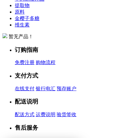
提取物
原料
金樱子多糖
维生素
暂无产品！
订购指南
免费注册
购物流程
支付方式
在线支付
银行电汇
预存账户
配送说明
配送方式
运费说明
验货签收
售后服务