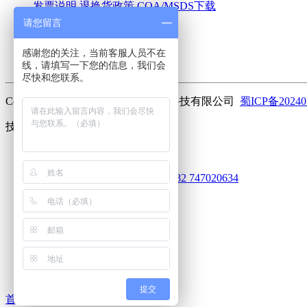
发票说明
退换货政策
COA/MSDS下载
请您留言
关于我们
感谢您的关注，当前客服人员不在
公司简介
联系我们
加入我们
线，请填写一下您的信息，我们会
尽快和您联系。
Copyright ©2023 曼斯特(成都)生物科技有限公司
蜀ICP备20240
技术支持：
库价化学
客服
752101920
625031612
913030682
747020634
电话
18010516991
客服服务热线
微信
扫码关注
回到顶部
提交
首页
分类