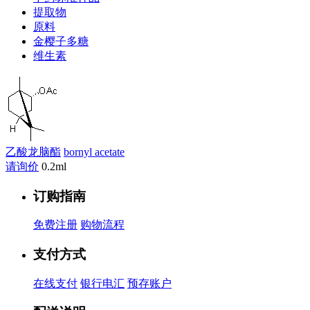
提取物
原料
金樱子多糖
维生素
乙酸龙脑酯
bornyl acetate
请询价
0.2ml
订购指南
免费注册
购物流程
支付方式
在线支付
银行电汇
预存账户