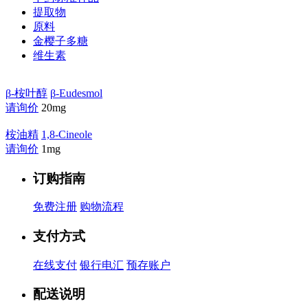
提取物
原料
金樱子多糖
维生素
β-桉叶醇
β-Eudesmol
请询价
20mg
桉油精
1,8-Cineole
请询价
1mg
订购指南
免费注册
购物流程
支付方式
在线支付
银行电汇
预存账户
配送说明