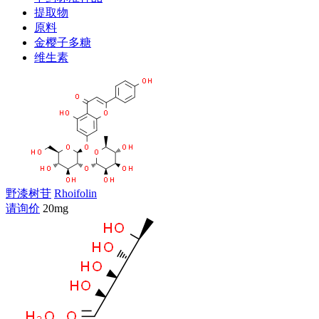
提取物
原料
金樱子多糖
维生素
野漆树苷
Rhoifolin
请询价
20mg